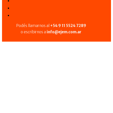
Podés llamarnos al
+54 9 11 5524 7289
o escribirnos a
info@ejem.com.ar