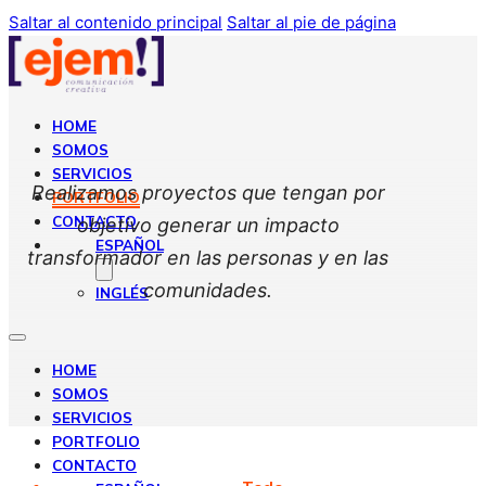
Saltar al contenido principal
Saltar al pie de página
HOME
SOMOS
SERVICIOS
Realizamos proyectos que tengan por
PORTFOLIO
CONTACTO
objetivo generar un impacto
ESPAÑOL
transformador en las personas y en las
comunidades.
INGLÉS
HOME
SOMOS
SERVICIOS
PORTFOLIO
CONTACTO