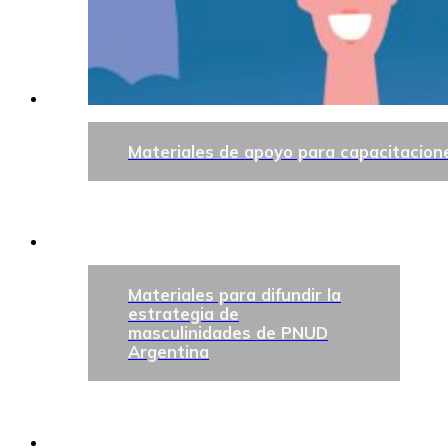
Materiales de apoyo para capacitacione
Materiales para difundir la
estrategia de
masculinidades de PNUD
Argentina