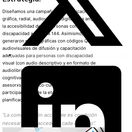
Diseñamos una campaña de comunicación
gráfica, radial, audiovisual y digital para ampliar
la accesibilidad de las personas con
discapacidad a la Línea 144. Asimismo, se
generaron piezas gráficas con códigos QR y
audiovisuales de difusión y capacitación
adecuadas para personas con discapacidad
visual (con audio descriptivo y en formato de
audiolibro), auditiva (con lenguaje claro y LSA) y
cognitiva (lectura fácil). Para ello trabajamos con
asesorxs linguístico-culturales, quienes
participaron desde la etapa de diseño y
planificación de la campaña.
“La comunicación accesible es condición
necesaria para acceder a cada derecho”.